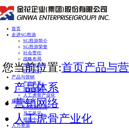
首页
走进SG胜游
SG胜游简介
SG胜游荣誉
社会责任
战略布局
您当前位置:
首页
产品与营
招投标管理
联系我们
产品与营销
产品体系
产品体系
营销网络
人工虎骨产业化
营销网络
新闻与活动
SG胜游新闻
员工风采
人工虎骨产业化
视频中心
人力资源