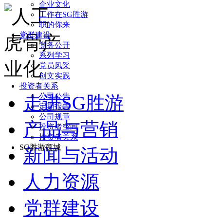
企业文化
工作在SG胜游
职的你来
党群建设
党务公开
系列学习
党员风采
创文实践
投资者关系
公司公告
走进SG胜游
定期报告
公司规章
产品与营销
投资者空间
投资者关系
SG胜游商城
新闻与活动
人力资源
党群建设